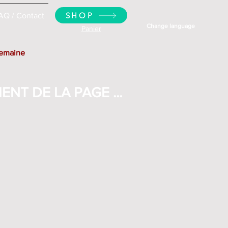
SHOP
AQ / Contact
Change language
Panier
semaine
NT DE LA PAGE ...