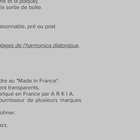
he et la plaque).
a sortie de boîte.
aisonnable, pré ou post
lages de l'harmonica diatonique
,
endre au "Made in France".
ent transparents.
riqué en France par A R K I A.
ournisseur de plusieurs marques
Hohner.
azz.