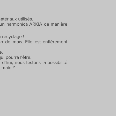
tériaux utilisés.
 d'un harmonica ARKIA de manière
 recyclage !
on de maïs. Elle est entièrement
e.
i pourra l'être.
d'hui, nous testons la possibilité
demain ?