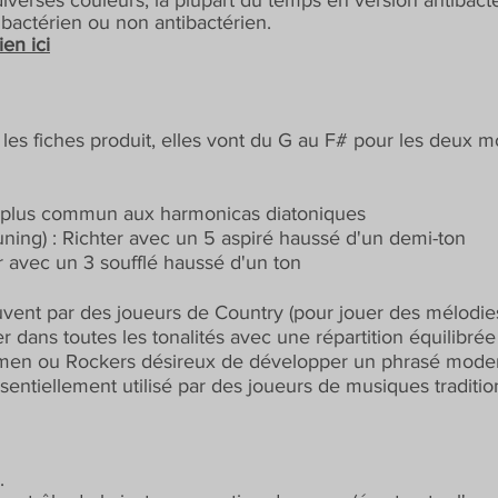
verses couleurs, la plupart du temps en version antibacté
bactérien ou non antibactérien.
ien ici
 les fiches produit, elles vont du G au F# pour les deux 
e plus commun aux harmonicas diatoniques
uning) : Richter avec un 5 aspiré haussé d'un demi-ton
r avec un 3 soufflé haussé d'un ton
ouvent par des joueurs de Country (pour jouer des mélodi
r dans toutes les tonalités avec une répartition équilibrée
esmen ou Rockers désireux de développer un phrasé moder
entiellement utilisé par des joueurs de musiques traditio
".