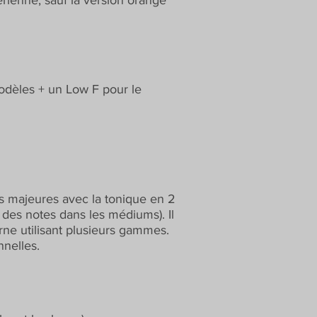
rienne, sauf la version orange
modèles + un Low F pour le
es majeures avec la tonique en 2
 des notes dans les médiums). Il
ne utilisant plusieurs gammes.
nnelles.