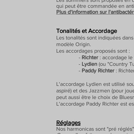
Les sommiers sont proposés en di
qui peut être commandée en anti
Plus d'information sur l'antibactér
Tonalités et Accordage
Les tonalités sont indiquées dans
modèle Origin.
Les accordages proposés sont :
-
Richter
: accordage l
-
Lydien
(ou "Country T
-
Paddy Richter
: Richte
L'accordage Lydien est utilisé s
aspiré) et des Jazzmen (pour joue
peut aussi être le choix de Blu
L'accordage Paddy Richter est ess
Réglages
Nos harmonicas sont "pré réglés