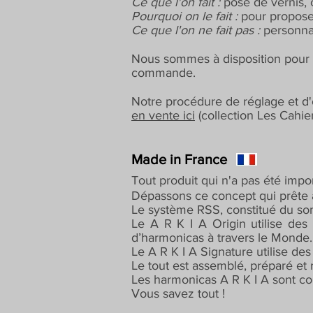
Ce que l'on fait :
pose de vernis, c
Pourquoi on le fait :
pour proposer
Ce que l'on ne fait pas :
personnal
Nous sommes à disposition pour d
commande.
Notre procédure de réglage et d'o
en vente ici
(collection Les Cahie
Made in France
Tout produit qui n'a pas été impor
Dépassons ce concept qui prête à 
Le système RSS, constitué du som
Le A R K I A Origin utilise de
d’harmonicas à travers le Monde.
Le A R K I A Signature utilise 
Le tout est assemblé, préparé et 
Les harmonicas A R K I A sont co
Vous savez tout !