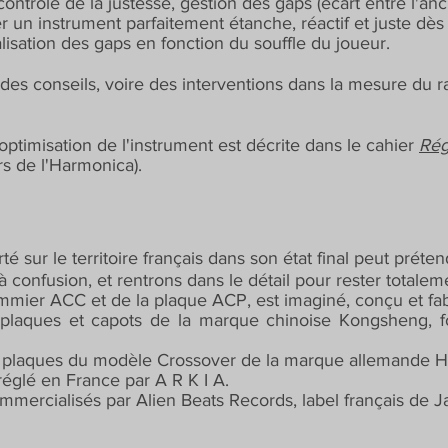
ontrôle de la justesse, gestion des gaps (écart entre l'anc
 un instrument parfaitement étanche, réactif et juste dès l
isation des gaps en fonction du souffle du joueur.
es conseils, voire des interventions dans la mesure du r
ptimisation de l'instrument est décrite dans le cahier
Rég
rs de l'Harmonica).
té sur le territoire français dans son état final peut prét
confusion, et rentrons dans le détail pour rester totalem
mier ACC et de la plaque ACP, est imaginé, conçu et fab
s plaques et capots de la marque chinoise Kongsheng, f
des plaques du modèle Crossover de la marque allemande 
réglé en France par A R K I A.
mmercialisés par Alien Beats Records, label français de J