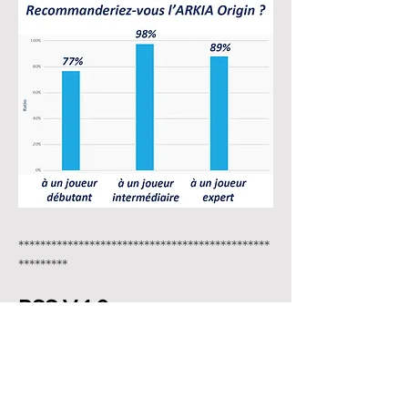
**********************************************
*********
RSS V 1.0
Toute première série du modèle
Origin, et tous premiers harmonicas
A R K I A.
Un instrument ultra fin, au son brillant,
où tout a été pensé pour faciliter