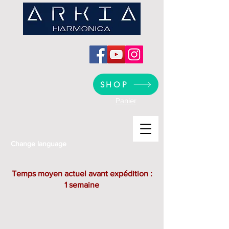
SHOP
Panier
Change language
Temps moyen actuel avant expédition :
1 semaine