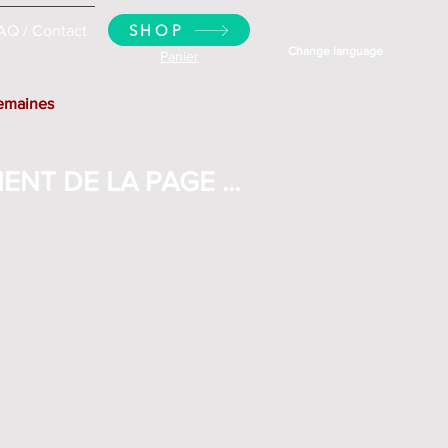
SHOP
AQ / Contact
Change language
Panier
semaines
NT DE LA PAGE ...