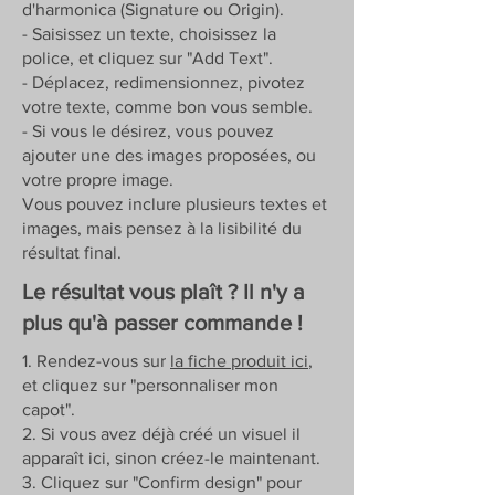
d'harmonica (Signature ou Origin).
- Saisissez un texte, choisissez la
police, et cliquez sur "Add Text".
- Déplacez, redimensionnez, pivotez
votre texte, comme bon vous semble.
- Si vous le désirez, vous pouvez
ajouter une des images proposées, ou
votre propre image.
Vous pouvez inclure plusieurs textes et
images, mais pensez à la lisibilité du
résultat final.
Le résultat vous plaît ? Il n'y a
plus qu'à passer commande !
1. Rendez-vous sur
la fiche produit ici
,
et cliquez sur "personnaliser mon
capot".
2. Si vous avez déjà créé un visuel il
apparaît ici, sinon créez-le maintenant.
3. Cliquez sur "Confirm design" pour